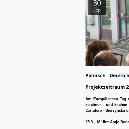
30
Sep
Polnisch - Deutsc
Projektzeitraum 20
Am Europäischen Tag de
zeichnen - und kochen 
Carralero - Bierzynska 
25.9., 18 Uhr: Antje Bo