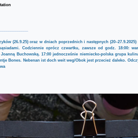
tation
______________
yków (26.9.25) oraz w dniach poprzednich i następnych (20–27.9.2025) 
sąsiadami.
Codziennie oprócz czwartku, zawsze od godz. 18:00: war
 i Joanną Buchowską. 17:00 jednocześnie niemiecko-polska grupa kulina
Antje Bones. Nebenan ist doch weit weg/Obok jest przecież daleko. Odczy
owa