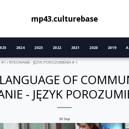
mp43.culturebase
025
2024
2023
2022
2021
2020
2019
A
 #1 / RYSOWANIE - JĘZYK POROZUMIENIA # 1
LANGUAGE OF COMMUN
NIE - JĘZYK POROZUMIE
30
Sep