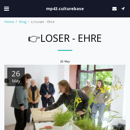
mp43.culturebase
Home
Blog
👉Loser - Ehre
👉LOSER - EHRE
26
May
26
May