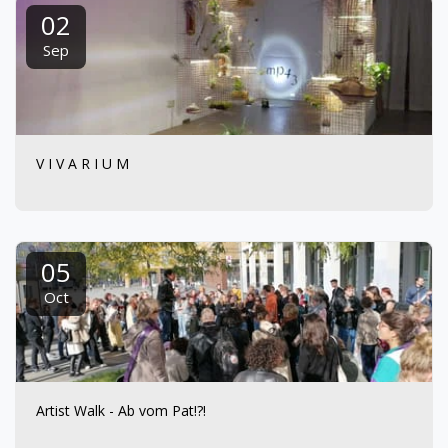
02
Sep
V I V A R I U M
05
Oct
Artist Walk - Ab vom Pat!?!