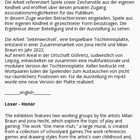
Die Arbeit referenziert Spiele sowie Zeichenstile aus der eigenen
Kindheit und eröffnet über diesen privaten Zugang
Assoziationsmöglichkeiten für das Publikum.
In diesem Zuge wurden Betrachter:innen eingeladen, Spiele aus
ihrer eigenen Kindheit in gezeichneter Form beizutragen. Die
Ergebnisse dieser Beteiligung sind in der Ausstellung zu sehen.
Die Arbeit `Seitenwechsel`, eine bespielbare Tischtennisplatte,
entstand in einer Zusammenarbeit von Jona Hecht und Milan
Braun im Jahr 2022.
Auf einem Areal in der Ortschaft Göhrenz, südwestlich von
Leipzig, entwickelten sie zusammen eine multifunktionale und
modulare Version der Tischtennisplatte. Kellen bedruckt mit
Wortpaaren luden die Spielenden zum Austauschen von (nicht
nur räumlichen) Positionen ein. Für die Ausstellung im mp43
wurde eine neue Version der Platte realisiert.
________english_________
Loser - Honor
The exhibition features two working groups by the artists Milan
Braun and Jona Hecht, which explore the topic of play and
gaming:
The work "Ene mene muh," a large mural, is created
from a collection of schoolyard games.The work references
games and drawing styles from the artist's own childhood and,